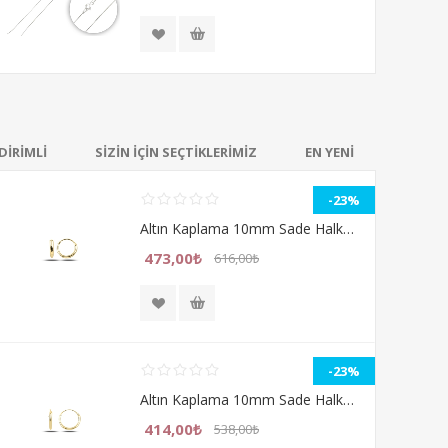
DİRİMLİ
SİZİN İÇİN SEÇTİKLERİMİZ
EN YENİ
-23%
Altın Kaplama 10mm Sade Halka Gümüş Küpe
473,00₺
616,00₺
-23%
Altın Kaplama 10mm Sade Halka Gümüş Küpe
414,00₺
538,00₺