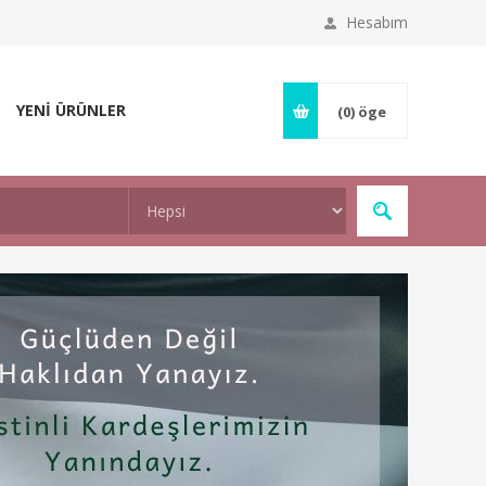
Hesabım
YENİ ÜRÜNLER
(0)
öge