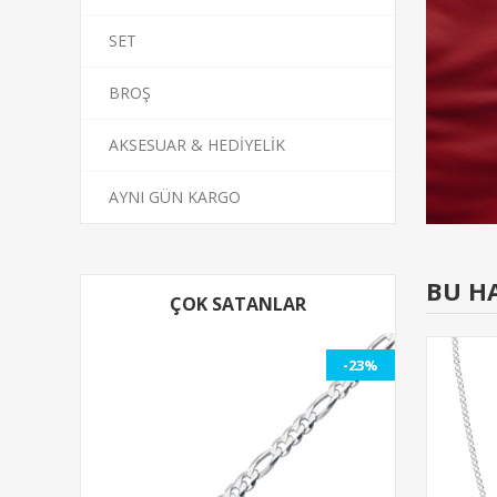
SET
BROŞ
AKSESUAR & HEDİYELİK
AYNI GÜN KARGO
BU H
ÇOK SATANLAR
-23%
-23%
-23%