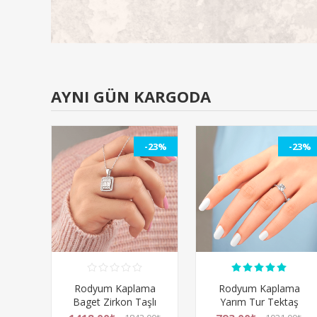
AYNI GÜN KARGODA
-23%
-23%
Rodyum Kaplama
Rodyum Kaplama
Baget Zirkon Taşlı
Yarım Tur Tektaş
Gümüş Bayan Kolye
Zirkon Taşlı Gümüş