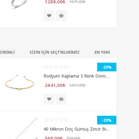
1288,00₺
1675,00₺
DİRİMLİ
SİZİN İÇİN SEÇTİKLERİMİZ
EN YENİ
-23%
Rodyum Kaplama 3 Renk Dorica Toplu Plaka Gümüş Bilezik
2641,00₺
3433,00₺
-23%
40 Mikron Doç Gümüş Zincir Bileklik
568,00₺
739,00₺