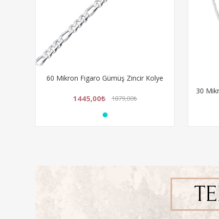
60 Mikron Figaro Gümüş Zincir Kolye
Sade
30 Mikron Gurmet Gümüş Zincir Kolye
Rodyu
1445,00₺
1879,00₺
608,00₺
790,00₺