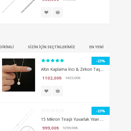
DİRİMLİ
SİZİN İÇİN SEÇTİKLERİMİZ
EN YENİ
-23%
Altın Kaplama İnci & Zirkon Taşlı Gümüş Bayan Kolye
1102,00₺
1433,00₺
-23%
15 Mikron Tıraşlı Yuvarlak Yılan Gümüş Bayan Zincir Kolye
999,00₺
1299,00₺