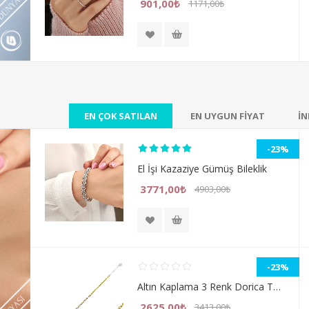
901,00₺
1171,00₺
EN ÇOK SATILAN
EN UYGUN FİYAT
İN
-23%
El İşi Kazaziye Gümüş Bileklik
3771,00₺
4903,00₺
-23%
Altın Kaplama 3 Renk Dorica Top Gümüş Bayan Bileklik
2625,00₺
3413,00₺