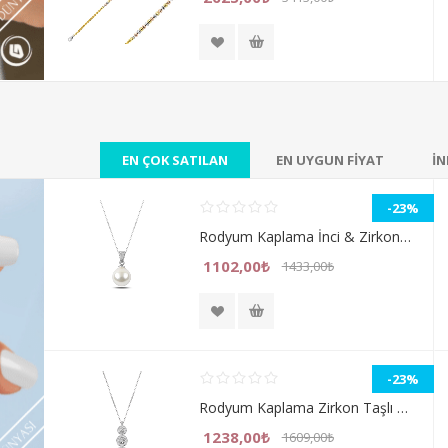
EN ÇOK SATILAN
EN UYGUN FİYAT
İN
-23%
Rodyum Kaplama İnci & Zirkon Taşlı Gümüş Bayan Kolye
1102,00₺
1433,00₺
-23%
Rodyum Kaplama Zirkon Taşlı Gümüş Bayan Kolye
1238,00₺
1609,00₺