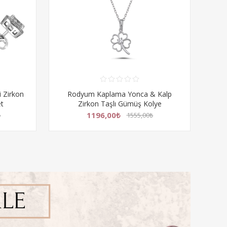
 Kalp
Rodyum Kaplama Yonca & Kalp
R
lye
Zirkon Taşlı Hagi Gümüş Küpe
1196,00₺
1555,00₺