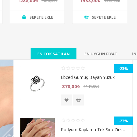
1288,00₺
1533,00₺
1675,00₺
1993,00₺
SEPETE EKLE
SEPETE EKLE
EN ÇOK SATILAN
EN UYGUN FİYAT
İN
-23%
Ebced Gümüş Bayan Yüzük
878,00₺
1141,00₺
-23%
Rodyum Kaplama Tek Sıra Zirkon Taşlı İnce Tamtur Gümüş Bayan Yüzük