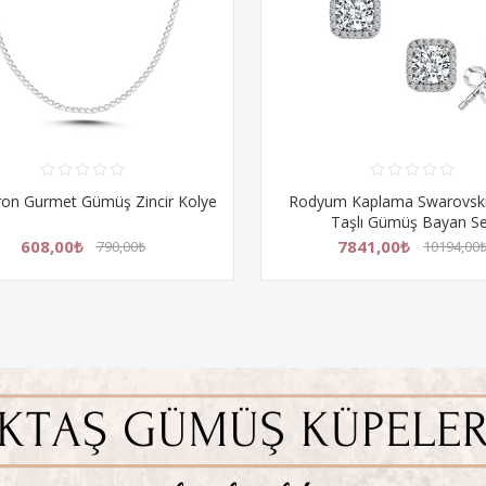
m Kaplama Swarovski Zirkon
Rodyum Kaplama Yonca &
Taşlı Gümüş Bayan Set
Zirkon Taşlı Gümüş Ko
7841,00₺
1196,00₺
10194,00₺
1555,00₺