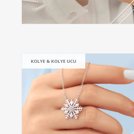
KOLYE & KOLYE UCU
HAYALET KOLYE
HARF KOLYE
OTANTİK KOLYE
ZİRKON TAŞLI KOLYE
Hepsini gör