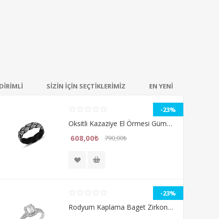
DİRİMLİ
SİZİN İÇİN SEÇTİKLERİMİZ
EN YENİ
-23%
Oksitli Kazaziye El Örmesi Gümüş Bayan Yüzük
608,00₺
790,00₺
-23%
Rodyum Kaplama Baget Zirkon Tektaş Gümüş Bayan Yüzük