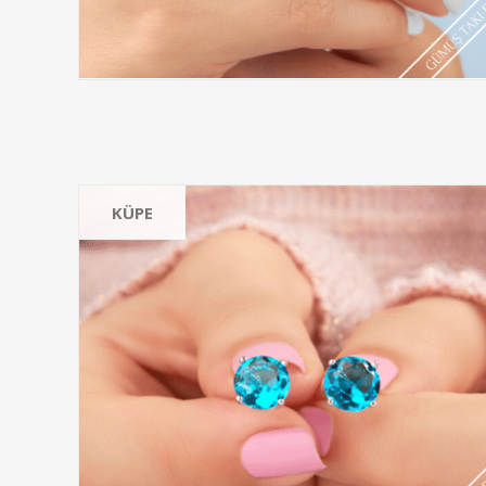
KÜPE
DOĞAL TAŞLI KÜPE
EL İŞİ DOĞAL TAŞLI KÜPE
OTANTİK KÜPE
TAŞSIZ KÜPE
Hepsini gör