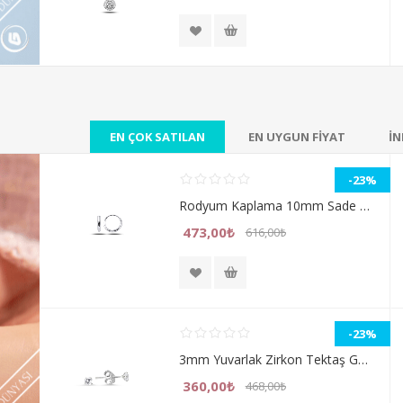
EN ÇOK SATILAN
EN UYGUN FİYAT
İN
-23%
Rodyum Kaplama 10mm Sade Halka Gümüş Küpe
473,00₺
616,00₺
-23%
3mm Yuvarlak Zirkon Tektaş Gümüş Bayan Küpe
360,00₺
468,00₺