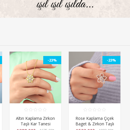
-23%
-23%
Altın Kaplama Zirkon
Rose Kaplama Çiçek
Taşlı Kar Tanesi
Baget & Zirkon Taşlı
Gümüş Bayan Kolye
Gümüş Bayan Kolye