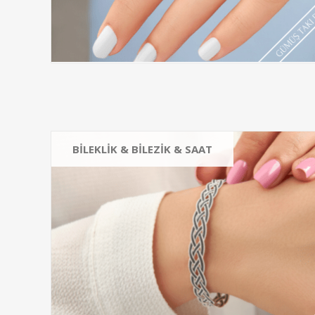
BİLEKLİK & BİLEZİK & SAAT
SUYOLU BİLEKLİK
SAF DOĞAL TAŞLI BİLEKLİK
ASANSÖRLÜ BİLEKLİK
HAYALET BİLEKLİK
Hepsini gör