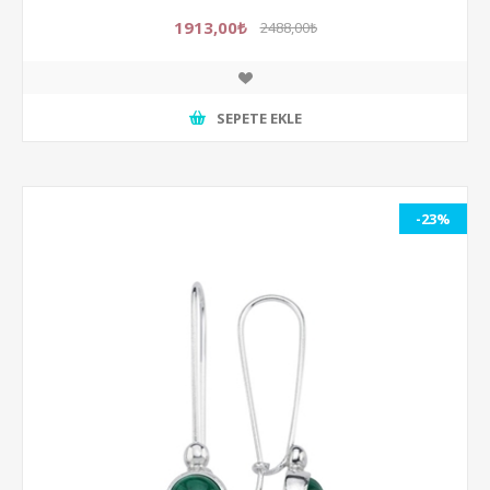
1913,00₺
2488,00₺
SEPETE EKLE
-23%