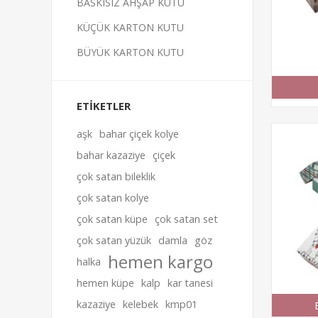
BASKISIZ AHŞAP KUTU
KÜÇÜK KARTON KUTU
BÜYÜK KARTON KUTU
ETİKETLER
aşk
bahar çiçek kolye
bahar kazaziye
çiçek
çok satan bileklik
çok satan kolye
çok satan küpe
çok satan set
çok satan yüzük
damla
göz
hemen kargo
halka
hemen küpe
kalp
kar tanesi
kazaziye
kelebek
kmp01