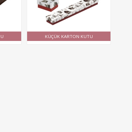
TU
KÜÇÜK KARTON KUTU