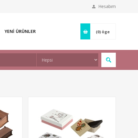
Hesabım
YENİ ÜRÜNLER
(0)
öge