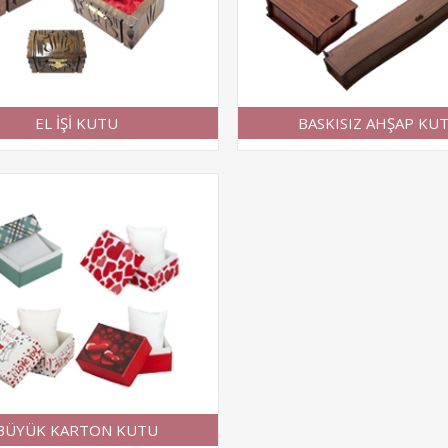
EL İŞİ KUTU
BASKISIZ AHŞAP KU
BÜYÜK KARTON KUTU