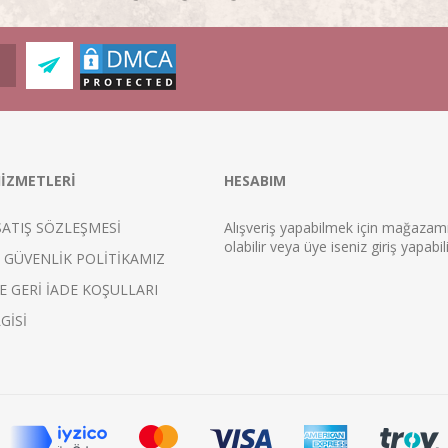
İZMETLERİ
HESABIM
SATIŞ SÖZLEŞMESİ
Alışveriş yapabilmek için mağaza
ol
abilir veya üye iseniz
giriş
yapabili
E GÜVENLİK POLİTİKAMIZ
E GERİ İADE KOŞULLARI
GİSİ