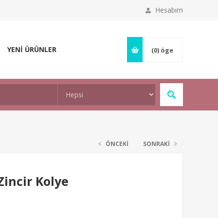
Hesabım
YENİ ÜRÜNLER
(0)
öge
ÖNCEKİ
SONRAKİ
incir Kolye