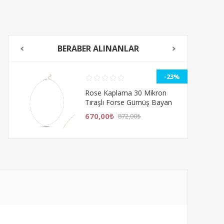
BERABER ALINANLAR
%
-23%
Rose Kaplama 30 Mikron
Tıraşlı Forse Gümüş Bayan
Zincir Kolye - Uzatma Zincirli
670,00₺
872,00₺