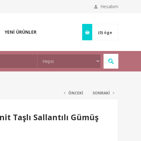
Hesabım
YENİ ÜRÜNLER
(0)
öge
ÖNCEKİ
SONRAKİ
it Taşlı Sallantılı Gümüş