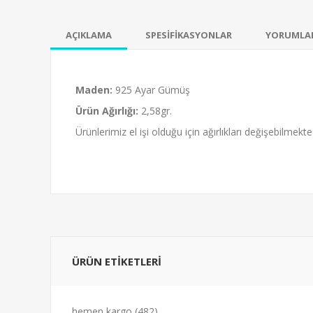
AÇIKLAMA
SPESİFİKASYONLAR
YORUMLA
Maden:
925 Ayar Gümüş
-23%
Ürün Ağırlığı:
2,58gr.
ose Kaplama 30 Mikron
Rodyum Kapla
Ürünlerimiz el işi olduğu için ağırlıkları değişebilmekted
ıraşlı Forse Gümüş Bayan
Tıraşlı Forse 
incir Kolye - Uzatma Zincirli
Zincir Kolye - 
670,00₺
704,00₺
872,00₺
915,
ÜRÜN ETİKETLERİ
hemen kargo
(482)