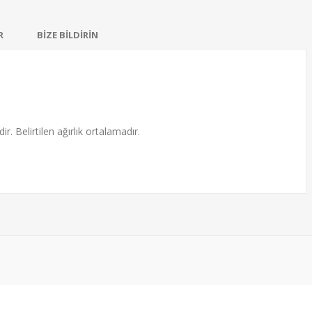
R
BİZE BİLDİRİN
-23%
-23
ma 30 Mikron
Altın Kaplama 30 Mikron
ir. Belirtilen ağırlık ortalamadır.
Gümüş Bayan
Tıraşlı Forse Gümüş Bayan
Uzatma Zincirli
Zincir Kolye - Uzatma Zincirli
681,00₺
00₺
886,00₺