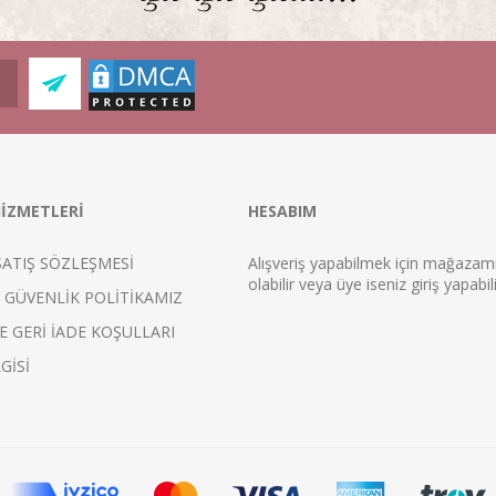
İZMETLERİ
HESABIM
SATIŞ SÖZLEŞMESİ
Alışveriş yapabilmek için mağaza
ol
abilir veya üye iseniz
giriş
yapabili
E GÜVENLİK POLİTİKAMIZ
E GERİ İADE KOŞULLARI
GİSİ