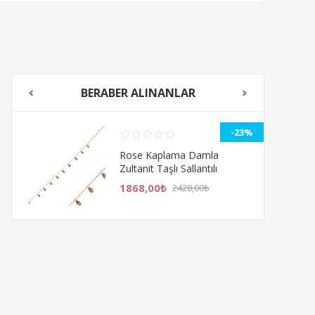
BERABER ALINANLAR
%
-23%
Rose Kaplama Damla
Zultanit Taşlı Sallantılı
Gümüş Bayan Bileklik
1868,00₺
2428,00₺