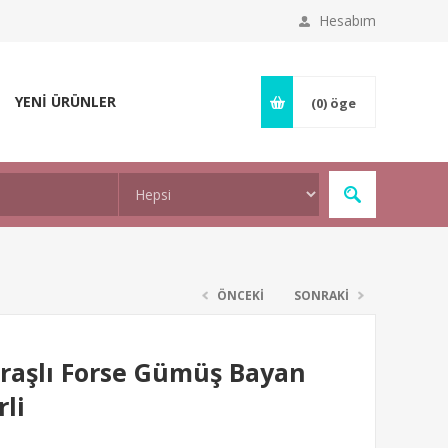
Hesabım
YENİ ÜRÜNLER
(0)
öge
ÖNCEKİ
SONRAKİ
raşlı Forse Gümüş Bayan
rli