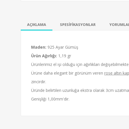
AÇIKLAMA
SPESİFİKASYONLAR
YORUMLA
Maden:
925 Ayar Gümüş
-23%
Ürün Ağırlığı:
1,19 gr
Rose Kaplama Damla
Rodyum Kapla
Ürünlerimiz el işi olduğu için ağırlıkları değişebilmekted
ultanit Taşlı Sallantılı
Tıraşlı Forse 
Ürüne daha elegant bir görünüm veren
rose altın ka
ümüş Bayan Bileklik
Zincir Kolye - 
1868,00₺
704,00₺
2428,00₺
915,
zincirdir.
Üründe belirtilen uzunluğa ekstra olarak 3cm uzatma 
Genişliği 1,00mm'dir.