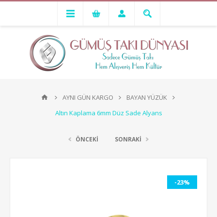
AYNI GÜN KARGO
BAYAN YÜZÜK
Altın Kaplama 6mm Düz Sade Alyans
ÖNCEKİ
SONRAKİ
-23%