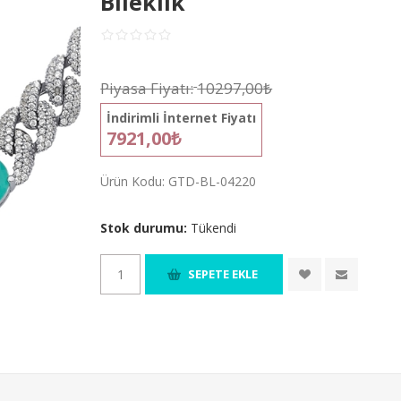
Bileklik
Piyasa Fiyatı:
10297,00₺
İndirimli İnternet Fiyatı
7921,00₺
Ürün Kodu:
GTD-BL-04220
Stok durumu:
Tükendi