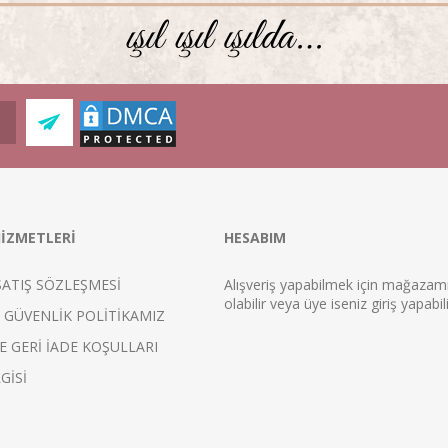
İZMETLERİ
HESABIM
SATIŞ SÖZLEŞMESİ
Alışveriş yapabilmek için mağaza
ol
abilir veya üye iseniz
giriş
yapabili
E GÜVENLİK POLİTİKAMIZ
E GERİ İADE KOŞULLARI
GİSİ