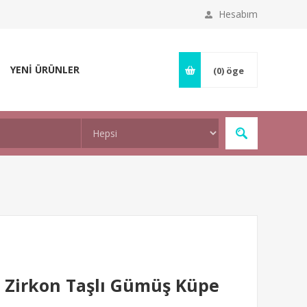
Hesabım
YENİ ÜRÜNLER
(0)
öge
i Zirkon Taşlı Gümüş Küpe