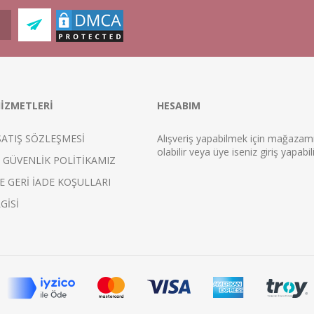
İZMETLERİ
HESABIM
SATIŞ SÖZLEŞMESİ
Alışveriş yapabilmek için mağaza
ol
abilir veya üye iseniz
giriş
yapabili
E GÜVENLİK POLİTİKAMIZ
E GERİ İADE KOŞULLARI
GİSİ