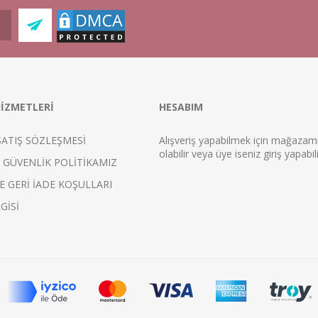
İZMETLERİ
HESABIM
SATIŞ SÖZLEŞMESİ
Alışveriş yapabilmek için mağaza
ol
abilir veya üye iseniz
giriş
yapabili
E GÜVENLİK POLİTİKAMIZ
E GERİ İADE KOŞULLARI
GİSİ