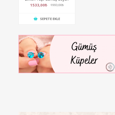
Kolye
1533,00₺
1993,00₺
SEPETE EKLE