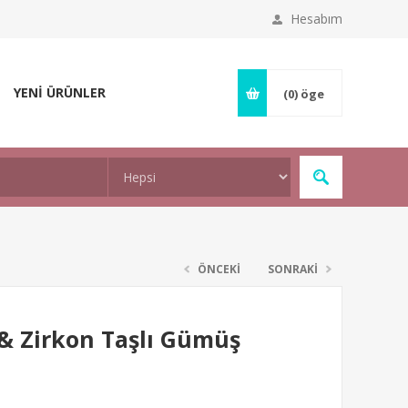
Hesabım
YENİ ÜRÜNLER
(0)
öge
ÖNCEKİ
SONRAKİ
& Zirkon Taşlı Gümüş