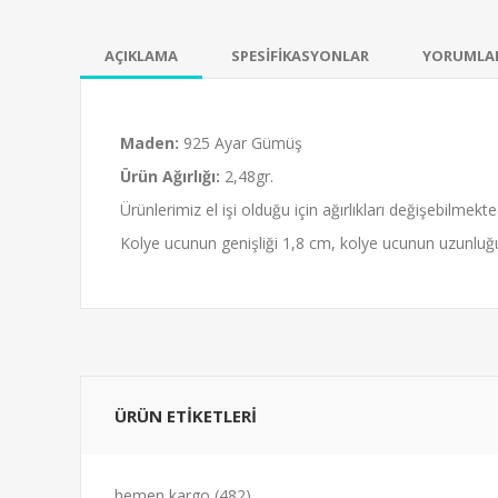
AÇIKLAMA
SPESİFİKASYONLAR
YORUMLA
Maden:
925 Ayar Gümüş
Ürün Ağırlığı:
2,48gr.
Ürünlerimiz el işi olduğu için ağırlıkları değişebilmekted
Kolye ucunun genişliği 1,8 cm, kolye ucunun uzunluğu
ÜRÜN ETİKETLERİ
hemen kargo
(482)