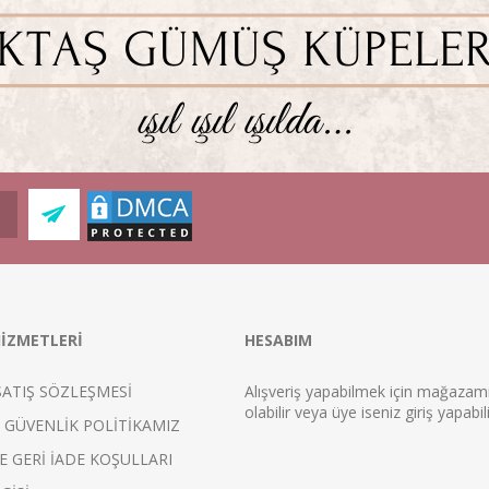
İZMETLERİ
HESABIM
SATIŞ SÖZLEŞMESİ
Alışveriş yapabilmek için mağaza
ol
abilir veya üye iseniz
giriş
yapabili
E GÜVENLİK POLİTİKAMIZ
E GERİ İADE KOŞULLARI