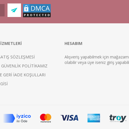
İZMETLERİ
HESABIM
SATIŞ SÖZLEŞMESİ
Alışveriş yapabilmek için mağaza
ol
abilir veya üye iseniz
giriş
yapabili
E GÜVENLİK POLİTİKAMIZ
E GERİ İADE KOŞULLARI
GİSİ