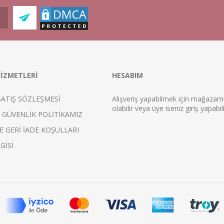
İZMETLERİ
HESABIM
SATIŞ SÖZLEŞMESİ
Alışveriş yapabilmek için mağaza
ol
abilir veya üye iseniz
giriş
yapabili
E GÜVENLİK POLİTİKAMIZ
E GERİ İADE KOŞULLARI
GİSİ