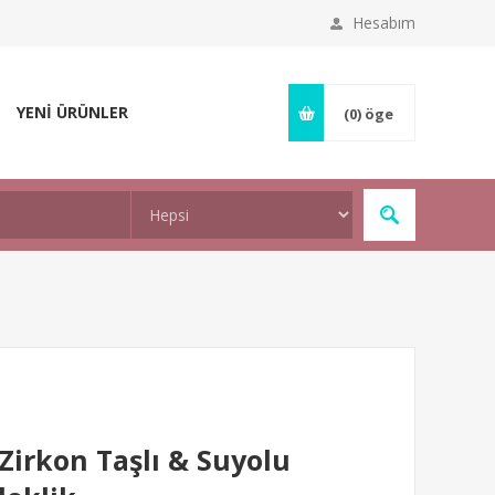
Hesabım
YENİ ÜRÜNLER
(0)
öge
irkon Taşlı & Suyolu