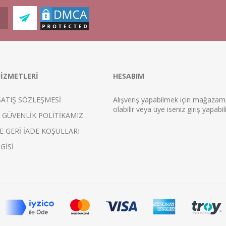
İZMETLERİ
HESABIM
SATIŞ SÖZLEŞMESİ
Alışveriş yapabilmek için mağaza
ol
abilir veya üye iseniz
giriş
yapabili
E GÜVENLİK POLİTİKAMIZ
E GERİ İADE KOŞULLARI
GİSİ