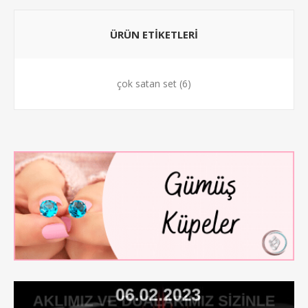
ÜRÜN ETİKETLERİ
çok satan set
(6)