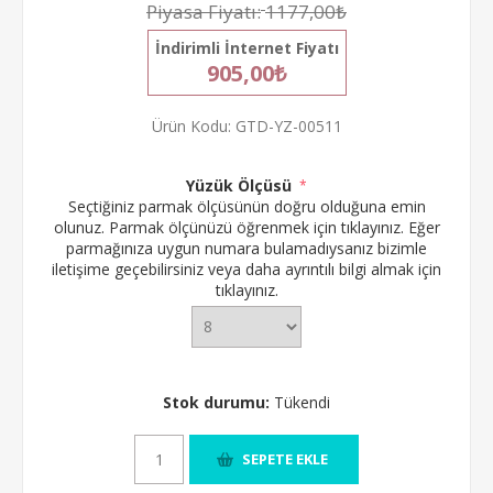
Piyasa Fiyatı:
1177,00₺
İndirimli İnternet Fiyatı
905,00₺
Ürün Kodu:
GTD-YZ-00511
Yüzük Ölçüsü
*
Seçtiğiniz parmak ölçüsünün doğru olduğuna emin
olunuz.
Parmak ölçünüzü öğrenmek için tıklayınız.
Eğer
parmağınıza uygun numara bulamadıysanız bizimle
iletişime geçebilirsiniz veya daha ayrıntılı bilgi almak için
tıklayınız.
Stok durumu:
Tükendi