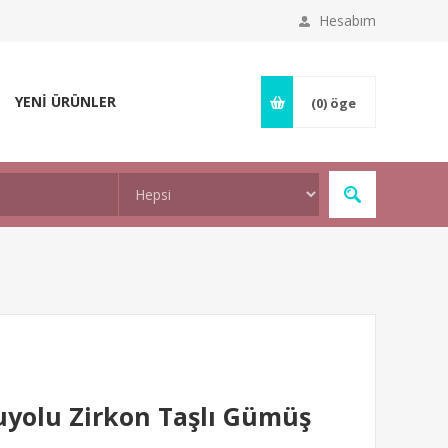
Hesabım
YENİ ÜRÜNLER
(0)
öge
yolu Zirkon Taşlı Gümüş