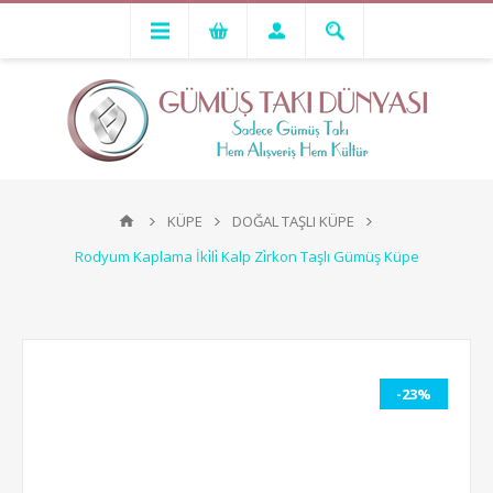
KÜPE
DOĞAL TAŞLI KÜPE
Rodyum Kaplama İki̇li̇ Kalp Zi̇rkon Taşlı Gümüş Küpe
-23%