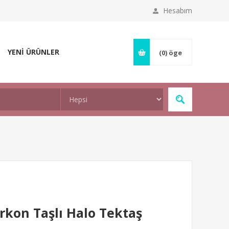
Hesabım
YENİ ÜRÜNLER
(0)
öge
kon Taşlı Halo Tektaş