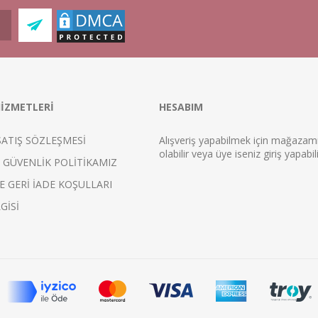
İZMETLERİ
HESABIM
SATIŞ SÖZLEŞMESİ
Alışveriş yapabilmek için mağaza
ol
abilir veya üye iseniz
giriş
yapabili
E GÜVENLİK POLİTİKAMIZ
E GERİ İADE KOŞULLARI
GİSİ