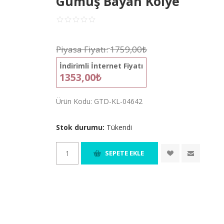
Gümüş Bayan Kolye
Piyasa Fiyatı:
1759,00₺
İndirimli İnternet Fiyatı
1353,00₺
Ürün Kodu:
GTD-KL-04642
Stok durumu:
Tükendi