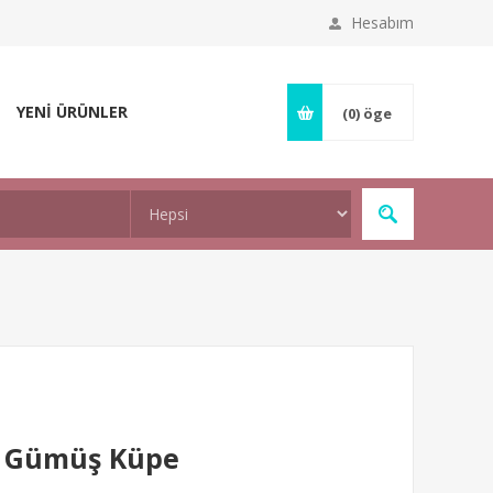
Hesabım
YENİ ÜRÜNLER
(0)
öge
lı Gümüş Küpe