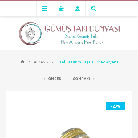
ALYANS
Özel Tasarım Taşsız Erkek Alyans
ÖNCEKİ
SONRAKİ
-23%