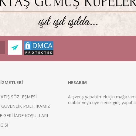
İZMETLERİ
HESABIM
SATIŞ SÖZLEŞMESİ
Alışveriş yapabilmek için mağaza
ol
abilir veya üye iseniz
giriş
yapabili
E GÜVENLİK POLİTİKAMIZ
E GERİ İADE KOŞULLARI
GİSİ