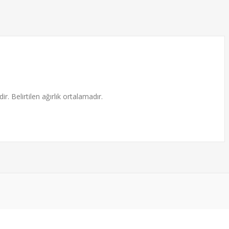
-24%
-23
ş Kilit
Büyük Boy Kaynaksız
ir. Belirtilen ağırlık ortalamadır.
Döküm Gümüş Kilit
(Kendinden Halkalı)
453,00₺
00₺
589,00₺