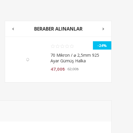
BERABER ALINANLAR
%
-24%
70 Mikron / ⌀ 2,5mm 925
Ayar Gümüş Halka
47,00₺
62,00₺