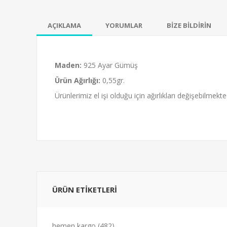
AÇIKLAMA
YORUMLAR
BİZE BİLDİRİN
Maden:
925 Ayar Gümüş
-24%
Ürün Ağırlığı:
0,55gr.
0 Mikron / ⌀ 2,5mm 925
Küçük Boy Gümü
Ürünlerimiz el işi olduğu için ağırlıkları değişebilmekted
yar Gümüş Halka
47,00₺
130,00₺
62,00₺
170,
ÜRÜN ETİKETLERİ
hemen kargo
(482)