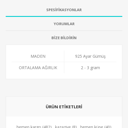
SPESİFİKASYONLAR
YORUMLAR
BİZE BİLDİRİN
MADEN
925 Ayar Gümüş
ORTALAMA AĞIRLIK
2 - 3 gram
ÜRÜN ETİKETLERİ
hemen kargo
(482)
,
kazaziye
(8)
,
hemen küpe
(40)