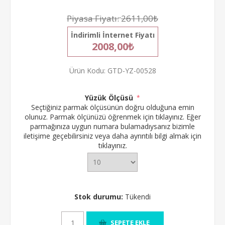
Piyasa Fiyatı:
2611,00₺
İndirimli İnternet Fiyatı
2008,00₺
Ürün Kodu:
GTD-YZ-00528
Yüzük Ölçüsü
*
Seçtiğiniz parmak ölçüsünün doğru olduğuna emin
olunuz.
Parmak ölçünüzü öğrenmek için tıklayınız.
Eğer
parmağınıza uygun numara bulamadıysanız bizimle
iletişime geçebilirsiniz veya daha ayrıntılı bilgi almak için
tıklayınız.
Stok durumu:
Tükendi