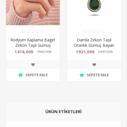
Damla Zirkon Taşlı
Üç Sıra Tamtur Beyaz
Otantik Gümüş Bayan
Zirkon Taş Rodyum
Kolye Ucu
Kaplama Gümüş Bayan
1921,00₺
1263,00₺
2497,00₺
1642,00₺
Yüzük
SEPETE EKLE
SEPETE EKLE
ÜRÜN ETİKETLERİ