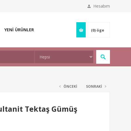
Hesabım
YENİ ÜRÜNLER
(0)
öge
ÖNCEKİ
SONRAKİ
ltanit Tektaş Gümüş