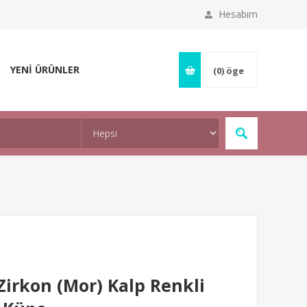
Hesabım
YENİ ÜRÜNLER
(0)
öge
irkon (Mor) Kalp Renkli