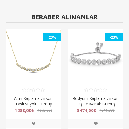
BERABER ALINANLAR
-23%
-23%
Altın Kaplama Zirkon
Rodyum Kaplama Zirkon
Taşlı Suyolu Gümüş
Taşlı Yuvarlak Gümüş
Bayan Kolye
Bayan Asansörlü Bileklik
1288,00₺
3474,00₺
1675,00₺
4516,00₺