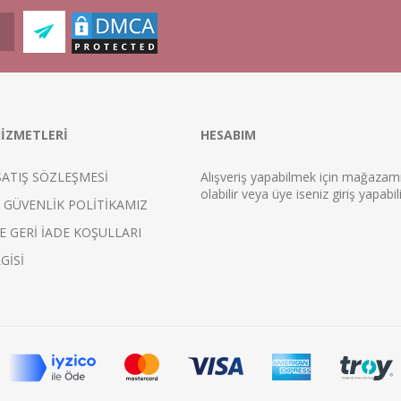
İZMETLERİ
HESABIM
SATIŞ SÖZLEŞMESİ
Alışveriş yapabilmek için mağaza
ol
abilir veya üye iseniz
giriş
yapabili
E GÜVENLİK POLİTİKAMIZ
E GERİ İADE KOŞULLARI
GİSİ