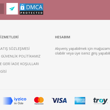
İZMETLERİ
HESABIM
SATIŞ SÖZLEŞMESİ
Alışveriş yapabilmek için mağaza
ol
abilir veya üye iseniz
giriş
yapabili
E GÜVENLİK POLİTİKAMIZ
E GERİ İADE KOŞULLARI
GİSİ