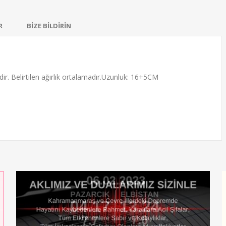
R
BİZE BİLDİRİN
edir. Belirtilen ağırlık ortalamadır.Uzunluk: 16+5CM