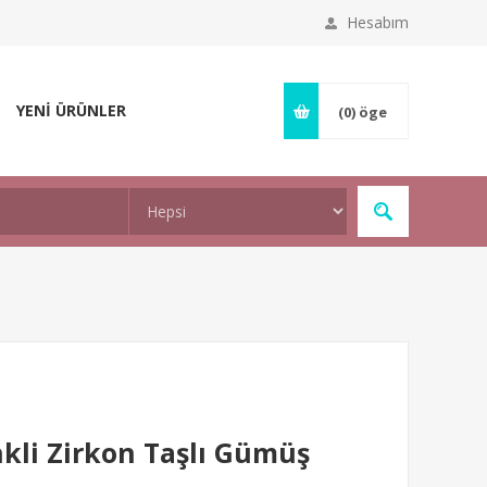
Hesabım
YENİ ÜRÜNLER
(0)
öge
nkli Zirkon Taşlı Gümüş