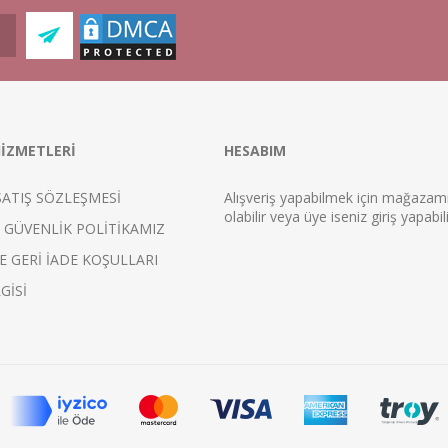
İZMETLERİ
HESABIM
SATIŞ SÖZLEŞMESİ
Alışveriş yapabilmek için mağaza
ol
abilir veya üye iseniz
giriş
yapabili
E GÜVENLİK POLİTİKAMIZ
E GERİ İADE KOŞULLARI
GİSİ