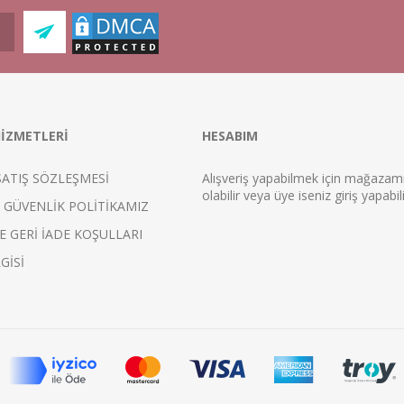
İZMETLERİ
HESABIM
SATIŞ SÖZLEŞMESİ
Alışveriş yapabilmek için mağaza
ol
abilir veya üye iseniz
giriş
yapabili
E GÜVENLİK POLİTİKAMIZ
E GERİ İADE KOŞULLARI
GİSİ