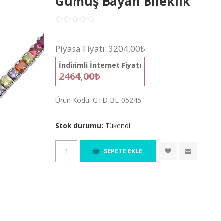
Gümüş Bayan Bileklik
Piyasa Fiyatı:
3204,00₺
İndirimli İnternet Fiyatı
2464,00₺
Ürün Kodu:
GTD-BL-05245
Stok durumu:
Tükendi