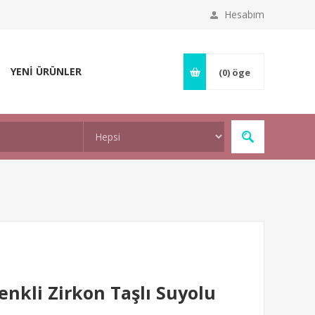
Hesabım
YENİ ÜRÜNLER
(0)
öge
nkli Zirkon Taşlı Suyolu