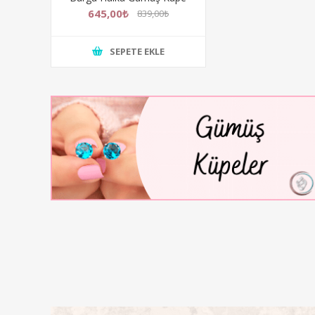
645,00₺
839,00₺
SEPETE EKLE