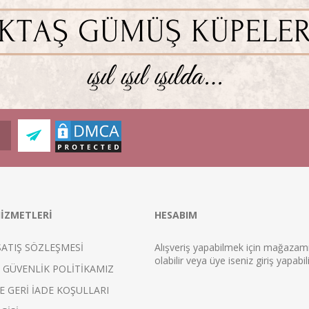
İZMETLERİ
HESABIM
SATIŞ SÖZLEŞMESİ
Alışveriş yapabilmek için mağaza
ol
abilir veya üye iseniz
giriş
yapabili
E GÜVENLİK POLİTİKAMIZ
E GERİ İADE KOŞULLARI