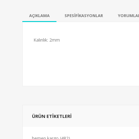
AÇIKLAMA
SPESİFİKASYONLAR
YORUMLA
Kalınlık: 2mm
ÜRÜN ETİKETLERİ
hemen kargo
(482)