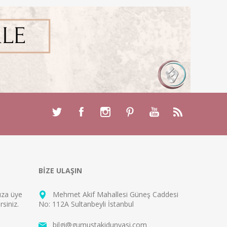
BİZE ULAŞIN
mıza
üye
Mehmet Akif Mahallesi Güneş Caddesi
rsiniz.
No: 112A Sultanbeyli İstanbul
bilgi@gumustakidunyasi.com