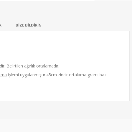
R
BİZE BİLDİRİN
ir. Belirtilen ağırlık ortalamadır.
ama
işlemi uygulanmıştır.45cm zincir ortalama gramı baz