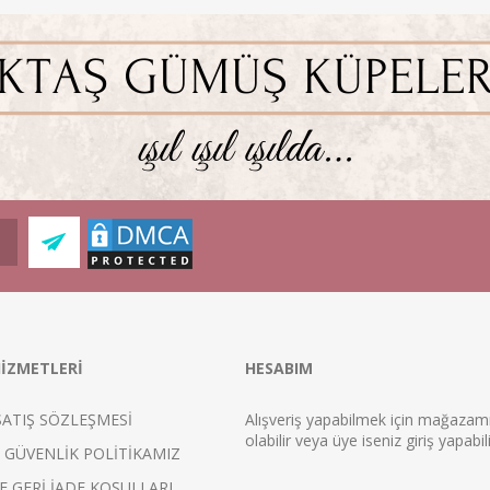
İZMETLERİ
HESABIM
SATIŞ SÖZLEŞMESİ
Alışveriş yapabilmek için mağaza
ol
abilir veya üye iseniz
giriş
yapabili
E GÜVENLİK POLİTİKAMIZ
E GERİ İADE KOŞULLARI