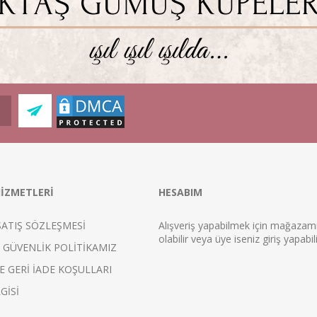
İZMETLERİ
HESABIM
SATIŞ SÖZLEŞMESİ
Alışveriş yapabilmek için mağaza
ol
abilir veya üye iseniz
giriş
yapabili
E GÜVENLİK POLİTİKAMIZ
E GERİ İADE KOŞULLARI
GİSİ