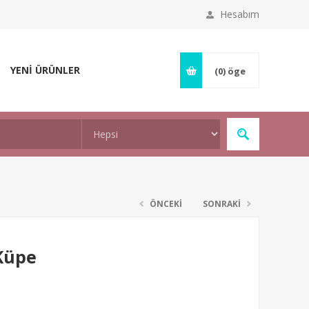
Hesabım
YENİ ÜRÜNLER
(0)
öge
ÖNCEKİ
SONRAKİ
Küpe